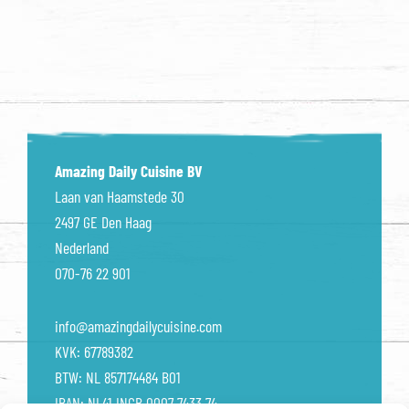
Amazing Daily Cuisine BV
Laan van Haamstede 30
2497 GE Den Haag
Nederland
070-76 22 901
info@amazingdailycuisine.com
KVK: 67789382
BTW: NL 857174484 B01
IBAN: NL41 INGB 0007 7433 74