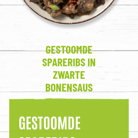
GESTOOMDE
SPARERIBS IN
ZWARTE
BONENSAUS
GESTOOMDE