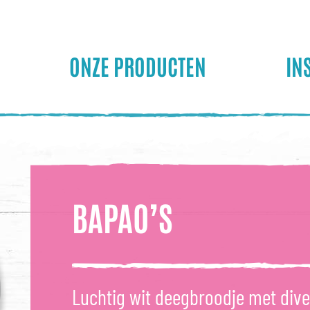
ONZE PRODUCTEN
IN
BAPAO’S
Luchtig wit deegbroodje met diver