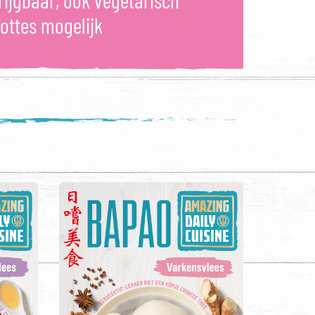
rijgbaar, ook vegetarisch
ottes mogelijk