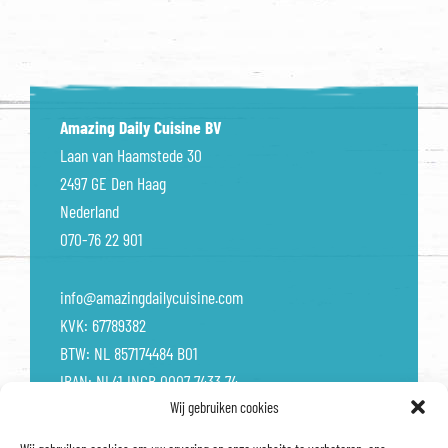
Amazing Daily Cuisine BV
Laan van Haamstede 30
2497 GE Den Haag
Nederland
070-76 22 901
info@amazingdailycuisine.com
KVK: 67789382
BTW: NL 857174484 B01
IBAN: NL41 INGB 0007 7433 74
Wij gebruiken cookies
Onze vacatures
Store locator
Disclaimer