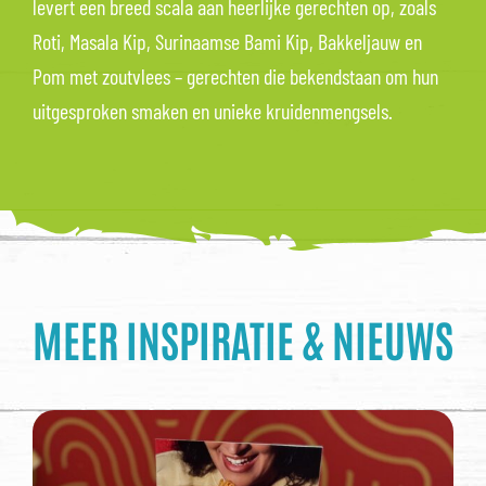
levert een breed scala aan heerlijke gerechten op, zoals
Roti, Masala Kip, Surinaamse Bami Kip, Bakkeljauw en
Pom met zoutvlees – gerechten die bekendstaan om hun
uitgesproken smaken en unieke kruidenmengsels.
MEER INSPIRATIE & NIEUWS